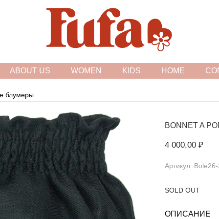
FASHION FAMILY STORE
ABOUT US
WOMEN
KIDS
HOME
CO
е блумеры
BONNET A P
4 000,00 ₽
Артикул: Bole26-
SOLD OUT
ОПИСАНИЕ