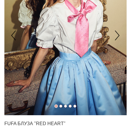
FUFA
БЛУЗА "RED HEART"