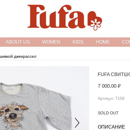
FASHION FAMILY STORE
ABOUT US
WOMEN
KIDS
HOME
CO
шивкой джекрассел
FUFA
CВИТШО
7 000,00 ₽
Артикул: 7158
SOLD OUT
ОПИСАНИЕ