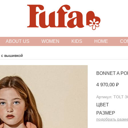
FASHION FAMILY STORE
ABOUT US
WOMEN
KIDS
HOME
CO
 с вышивкой
BONNET A P
4 970,00 ₽
Артикул: TOLT 3
ЦВЕТ
РАЗМЕР
подобрать разм