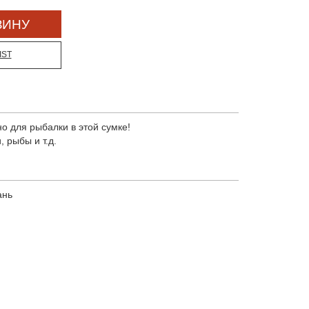
IST
но для рыбалки в этой сумке!
, рыбы и т.д.
ань